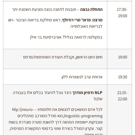
17:30-
התחלה נבונה
– תובנות לתזונה נכונה ומניעת השמנת יתר
19:00
מרצה: פרופ' מרי רודולף
, ראש מחלקת בריאות הציבור –חוג
לבריאות האוכלוסייה
בפקולטה לרפואה בגליל? אוניברסיטת בר אילן
19:00
סיום היום הראשון, וקבלת תעודת השתתפות/סרפס
19:30
ארוחת ערב לנשארות ללון.
21:15-
NLP
ודמיון מודרך
כיצד נוכל להיעזר בכלים אלו בעבודה
22:00
שלנו?
לכל אדם המשאבים להגשים את חלומותיו – Nlp ((neuro-
linguistic-programing,הוא מודל המורכב מתהליכים
וטכניקות יישומיות המהווה דרך להשגת מטרה מוגדרת בטווח
קצר. עקרון המודל ביצירת שינוי בדפוסי התקשורת הפנימית,
והבין אישית.