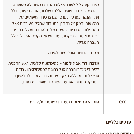
כאובייקט עלול לעורר אצלה תגובות רגשיות לא פשוטות.
בהרצאה יוצגו הדפוסים הללו והשלכותיהם הנפשיות ככלל
ועל ההנקה בפרט. כמו כן יוצגו צרכיהן הטיפוליים של
הנפגעות ובמקביל נתבונן בתגובות שהללו מעוררות אצל
המטפלות, הצרכים הרגשיים של נפגעות התעללות מינית
בילדות ולמה הן נזקקות, עם דגש על הקשר הטיפולי כולל
העברה נגדית.
נסיים בהתוויות אופטימיות לטיפול.
מרצה: דר' אביגיל מור
– פסיכולוגית קלינית, ראש התכנית
ללימודי מגדר וחברת סגל בחוגים לפסיכולוגיה ועבודה
סוציאלית במכללה האקדמית תל חי. היא בעלת ניסיון רב
במחקר בתחום הפגיעה המינית ובטיפול בנפגעות,
16:00
סיום הכנס וחלוקת תעודות השתתפות/סרפס
פרטים כלליים
מיקום הכנס:
קיבוץ לביא, ליד צומת גולני.