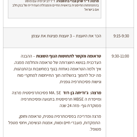
מרצה: ד"ר שרון צברי ברנסבורג
ד"ר לביוכימיה עם פוסט
בהתפתחות החיסונית בראשית החיים והמנהלת העתידית של בנק חלב
אם בישראל
9:15-9:30
הכר את היועצת – 3 יועצות מציגות את עצמן
9:30-11:00
טראומה והקשר לתחושות הגוף השונות
– ההבנה
העדכנית בנושא היווצרותה של טראומה והחלמה ממנה.
איך ולמה הטראומה נאחזת בגוף במחשבות ובהתנהגות.
מה יכול לתמוך בהשלתה תוך התייחסות למחקרי מוח
וגישות פסיכותרפיה גופנית.
מרצה: ג'ודיתה בן-דוד
​ MA. SE פסיכותרפיסטית מרצה
ומייסדת ה MBSE תרפיסטית בתנועה ופסיכותרפיה
ממוקדת גוף -מזה 24 שנה
מרצה ומדריכה בפסיכותרפיה גופנית, טראומה וחוסן,
התמקדות, מעברי חיים ומוות, אמנות הנשימה, ויחסי מטפל
מטופל.