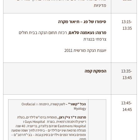
מדיניות
13:15-
סיפורו של פג – תיאור מקרה
13:35
מרצה: נעאמנה סלאם
, רכזת תחום הנקה בבית חולים
צרפתי בנצרת
יועצת הנקה מורשית 2011
13:35-
הפסקת קפה
13:45
13:45-
הכל "קשור"
–
לשון קשורה, היפנוזה ו Orofacial
Myology
14:45
מרצה: ד"ר גיי'ן רונן
,
מומחית ברפו"ש לילדים
.
בעלת
רישיון להיפנוזה רפואית. בוגרת Guys Hospital ו
Eastmens Hospital שניהם בלונדון, בריטניה. 40 שנה
מנהלת מרפאת שיניים לילדים – ביחידה לחיך ושפה שסועה
ומומים באזור הפנים וילדים בסיכון גבוה – בבי"ח רמב"ם –
חיפה.