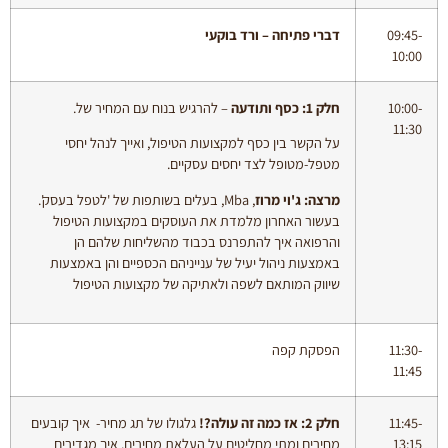
09:45-
דברי פתיחה – ורד בוקעי
10:00
10:00-
חלק 1: כסף ותודעה
– להרגיש בנוח עם המחיר של.
11:30
על הקשר בין כסף למקצועות הטיפול, ואייך לנהל יחסי
מטפל-מטופל לצד יחסים עסקיים.
מרצה: ג'וי מרוז
, Mba, בעלים בשותפות של 'לטפל בעסק'.
בעשור האחרון מלמדת את העוסקים במקצועות הטיפול
והרפואה איך להתפרנס בכבוד מהשליחות שלהם הן
באמצעות ניהול יעיל של ענייניהם הכספיים והן באמצעות
שיווק המותאם לשפה ולאתיקה של מקצועות הטיפול
11:30-
הפסקת קפה
11:45
11:45-
חלק 2: אז כמה זה עולה?!
גלגולו של תג מחיר- איך קובעים
13:15
מחירים ומתי מחליטים על העלאת מחירים. איך מגדירים