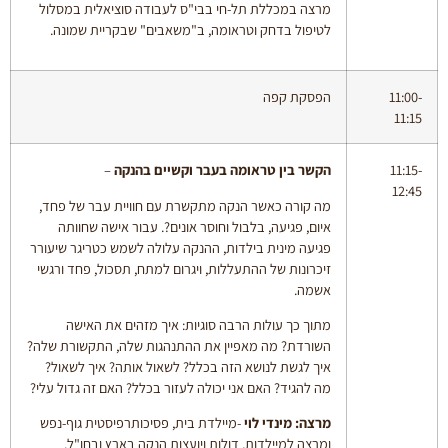
מרצה במכללת תל-חי בבי"ס לעבודה סוציאלית במסלול
לטיפול בדחק וטראומה, ב"משאבים" שבקריית שמונה.
11:00-
הפסקת קפה
11:15
11:15-
הקשר בין טראומה בעבר וקשיים בהנקה
–
12:45
מה קורה כאשר הנקה מתקשרת עם חוויית עבר של פחד,
איום, פגיעה, בלבול וחוסר אונים?. עבור אישה שחוותה
פגיעה מינית בילדות, ההנקה עלולה לשמש כטריגר שיעורר
זיכרונות של ההתעללות, ויגרום למתח, תסכול, פחד ורגשי
אשמה.
מתוך כך עולות הרבה סוגיות: איך מזהים את האישה
השורדת? מה מאפיין את ההתנהגות שלה, התקשורת שלה?
איך לגשת לנושא הזה בכלל? לשאול אותה? איך לשאול?
מה להגיד? האם אני יכולה לעזור בכלל? האם זה גדול עלי?
מרצה: מינדי לוי
-מיילדת בית, פסיכותרפיסטית גוף-נפש
ומרצה למיילדות, דולות ויועצות הנקה בארץ ובחו"ל.