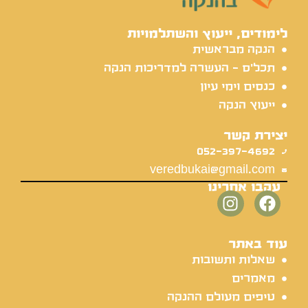
לימודים, ייעוץ והשתלמויות
הנקה מבראשית
תכל'ס - העשרה למדריכות הנקה
כנסים וימי עיון
ייעוץ הנקה
יצירת קשר
052-397-4692
veredbukai@gmail.com
עקבו אחרינו
עוד באתר
שאלות ותשובות
מאמרים
טיפים מעולם ההנקה