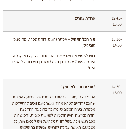
12:45-
ארוחת צהרים
13:30
13:30-
איך הכל התחיל
– אסתר גרוניס, דוריס ספרר, מרי מניס,
14:30
טובי גיש,
בואו לשמוע את אלו שייסדו את תחום ההנקה בארץ. מה
היה פה פעם? על מה הן חלמו? ומה הן חושבות על המצב
היום?
14:30-
"אני אדם – לא חפץ"
16:00
ההרצאה תעסוק בהיבטים ספציפיים של הפגיעה המינית
שהינם ייחודיים לטראומה זו, ואשר אינם זוכים להתייחסות
מספקת בשיח המקצועי. מדובר בתופעת ההחפצה
והדהומניזציה, האינהרנטיות לפגיעות מיניות, והמייצרות
כאב רגשי ניכר. בשל חוויות אלה של נישול מאנושיות, כל
מצב שבו האישה עלולה להרגיש שנעשה בה שימוש