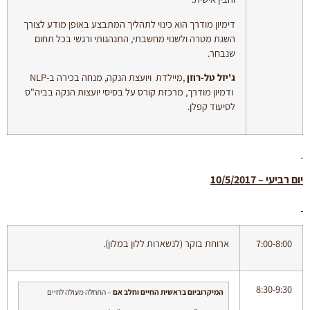
דימיון מודרך הוא כינוי לתהליך המתבצע באופן מודע לצורך
השגת מטרה ולשנוי מחשבתי, התנהגותי ורגשי בכל תחום
שנבחר.
ג'יזל טל-רוזן
,מיילדת ויועצת הנקה, מנחה בכירה ב-NLP
ודמיון מודרך, מרכזת קורס על בסיסי יועצות הנקה בביה"ס
לסיעוד קפלן.
יום
רביעי – 10/5/2017
7:00-8:00
ארוחת בוקר (לנשארות ללון במלון).
8:30-9:30
המיקרוביום בראשית החיים וחלב אם
– התחלה מעולה לחיים