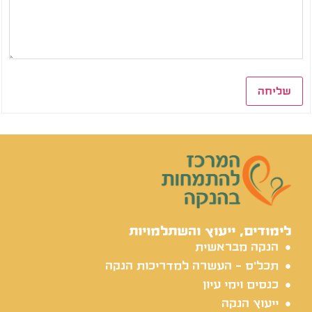
שליחה
לימודים, ייעוץ והשתלמויות
הנקה מבראשית
תכל'ס - העשרה למדריכות הנקה
כנסים וימי עיון
ייעוץ הנקה