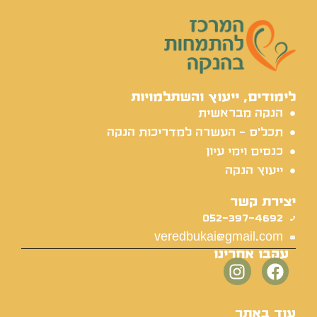
לימודים, ייעוץ והשתלמויות
הנקה מבראשית
תכל'ס - העשרה למדריכות הנקה
כנסים וימי עיון
ייעוץ הנקה
יצירת קשר
052-397-4692
veredbukai@gmail.com
עקבו אחרינו
עוד באתר