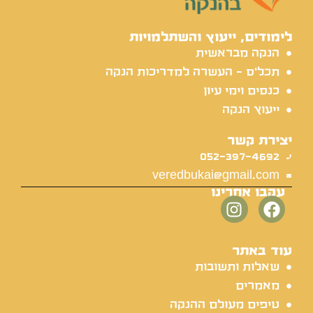
לימודים, ייעוץ והשתלמויות
הנקה מבראשית
תכל'ס - העשרה למדריכות הנקה
כנסים וימי עיון
ייעוץ הנקה
יצירת קשר
052-397-4692
veredbukai@gmail.com
עקבו אחרינו
עוד באתר
שאלות ותשובות
מאמרים
טיפים מעולם ההנקה