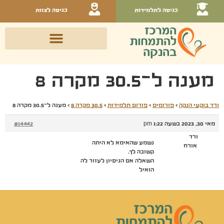
כניסה לתלמידות
כניסה לצוות
מענה ל־30.5 מקרה 8
ורד בוקעי הנקה
›
פורומים
›
פורום תלמידות
›
30.5 מקרה 8
›
מענה ל־30.5 מקרה 8
מאי 30, 2023 בשעה 1:22 pm
#14442
ורד
נשמע שהאימא לא היתה
אורח
קשובה לך.
השאלה אם הניסיון לעזור לה
הואיל