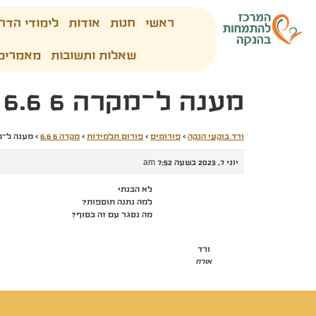
ראשי
חנות
אודות
לימודי הדר
שאלות ותשובות
מאמרים
מענה ל־מקרה 6 6.6
ורד בוקעי הנקה
›
פורומים
›
פורום תלמידות
›
מקרה 6 6.6
›
מענה ל־מקרה
יוני 7, 2023 בשעה 7:52 am
לא הבנתי
למה נתנה תוספות?
מה נסגר עם זה בסוף?
ורד
אורח