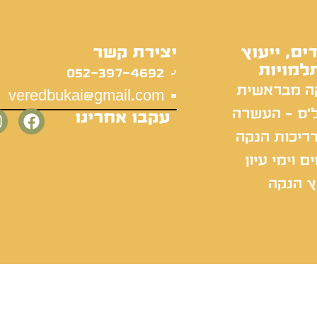
ים, ייעוץ
יצירת קשר
למויות
052-397-4692
ה מבראשית
veredbukai@gmail.com
'ס - העשרה
עקבו אחרינו
ריכות הנקה
ם וימי עיון
ץ הנקה