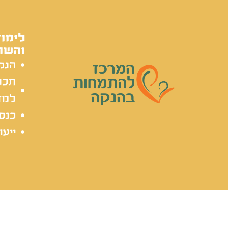
לימוד
והשת
הנק
תכל
למד
כנסי
ייעו