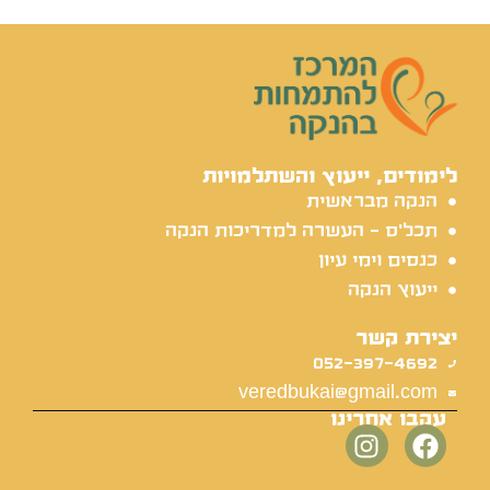
לימודים, ייעוץ והשתלמויות
הנקה מבראשית
תכל'ס - העשרה למדריכות הנקה
כנסים וימי עיון
ייעוץ הנקה
יצירת קשר
052-397-4692
veredbukai@gmail.com
עקבו אחרינו