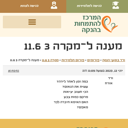
כניסה לתלמידות
כניסה לצוות
מענה ל־מקרה 3 11.6
ורד בוקעי הנקה
›
פורומים
›
פורום תלמידות
›
מקרה 3 11.6
›
מענה ל־מקרה 3 11.6
יוני 12, 2023 בשעה 11:09 am
#14640
ורד
כמה זמן לאחר לידה?
אורח
עשית את הנאום?
הכי חשוב יציאות
מרקם כמות צבע
האם האימא חיברה לבד
מאפס?