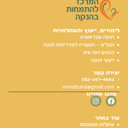
לימודים, ייעוץ והשתלמויות
הנקה מבראשית
תכל'ס - העשרה למדריכות הנקה
כנסים וימי עיון
ייעוץ הנקה
יצירת קשר
052-397-4692
veredbukai@gmail.com
עקבו אחרינו
עוד באתר
שאלות ותשובות