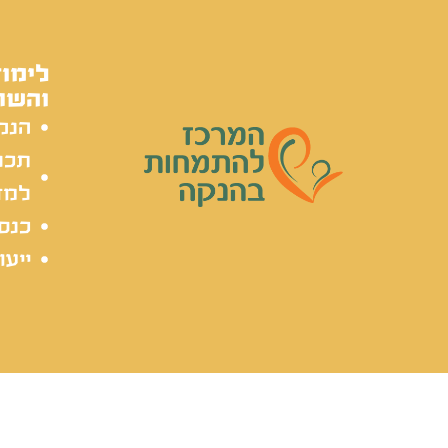
לימוד
והשת
הנק
תכל
למד
כנסי
ייעו