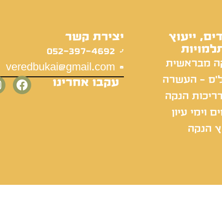
ים, ייעוץ
יצירת קשר
למויות
052-397-4692
ה מבראשית
veredbukai@gmail.com
'ס - העשרה
עקבו אחרינו
ריכות הנקה
ם וימי עיון
ץ הנקה