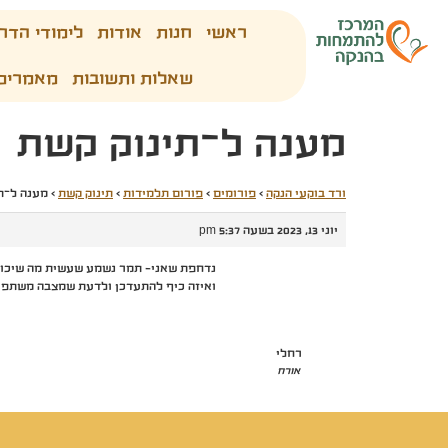
ראשי
חנות
אודות
לימודי הדר
שאלות ותשובות
מאמרים
מענה ל־תינוק קשת
ורד בוקעי הנקה
›
פורומים
›
פורום תלמידות
›
תינוק קשת
›
מענה ל־ת
יוני 13, 2023 בשעה 5:37 pm
נדחפת שאני- תמר נשמע שעשית מה שיכו
ואיזה כיף להתעדכן ולדעת שמצבה משתפר!!
רחלי
אורח