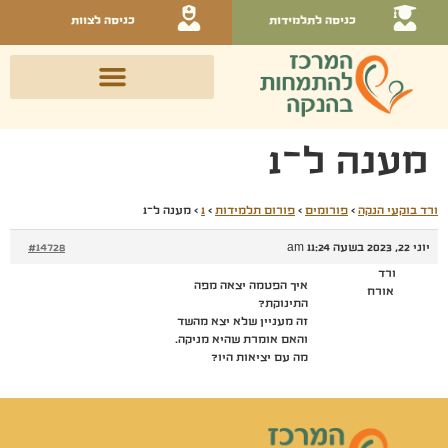
כניסה לתלמידות
כניסה לצוות
מענה ל־1
ורד בוקעי הנקה
›
פורומים
›
פורום תלמידות
›
1
›
מענה ל־1
יוני 22, 2023 בשעה 11:24 am
#14728
ורד
איך הפטמה יצאה מפה
אורח
התינוקת?
זה מעניין שלא יצא מהשד
והאם אומרת שהיא מניקה.
מה עם יציאות היו?