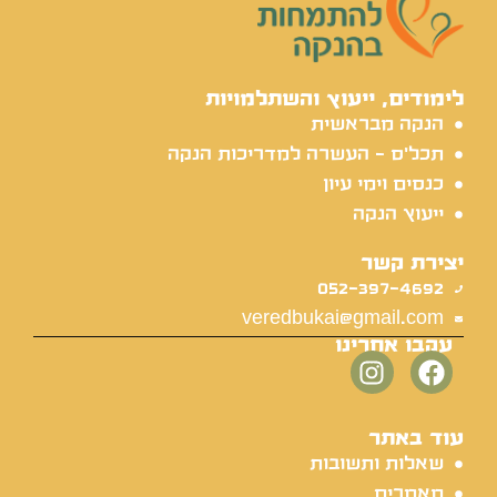
לימודים, ייעוץ והשתלמויות
הנקה מבראשית
תכל'ס - העשרה למדריכות הנקה
כנסים וימי עיון
ייעוץ הנקה
יצירת קשר
052-397-4692
veredbukai@gmail.com
עקבו אחרינו
עוד באתר
שאלות ותשובות
מאמרים