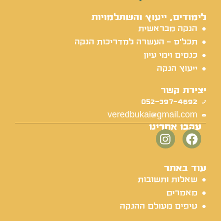
לימודים, ייעוץ והשתלמויות
הנקה מבראשית
תכל'ס - העשרה למדריכות הנקה
כנסים וימי עיון
ייעוץ הנקה
יצירת קשר
052-397-4692
veredbukai@gmail.com
עקבו אחרינו
עוד באתר
שאלות ותשובות
מאמרים
טיפים מעולם ההנקה