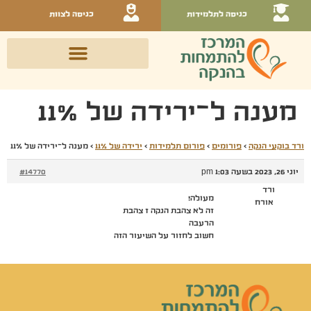
כניסה לתלמידות
כניסה לצוות
מענה ל־ירידה של 11%
ורד בוקעי הנקה
›
פורומים
›
פורום תלמידות
›
ירידה של 11%
›
מענה ל־ירידה של 11%
יוני 26, 2023 בשעה 1:03 pm
#14770
ורד
מעולה!
אורח
זה לא צהבת הנקה ז צהבת
הרעבה
חשוב לחזור על השיעור הזה