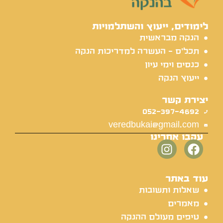
לימודים, ייעוץ והשתלמויות
הנקה מבראשית
תכל'ס - העשרה למדריכות הנקה
כנסים וימי עיון
ייעוץ הנקה
יצירת קשר
052-397-4692
veredbukai@gmail.com
עקבו אחרינו
עוד באתר
שאלות ותשובות
מאמרים
טיפים מעולם ההנקה