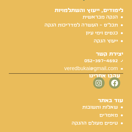
לימודים, ייעוץ והשתלמויות
הנקה מבראשית
תכל'ס - העשרה למדריכות הנקה
כנסים וימי עיון
ייעוץ הנקה
יצירת קשר
052-397-4692
veredbukai@gmail.com
עקבו אחרינו
עוד באתר
שאלות ותשובות
מאמרים
טיפים מעולם ההנקה