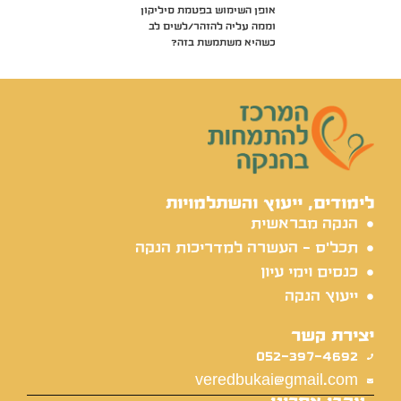
אופן השימוש בפטמת סיליקון
וממה עליה להזהר/לשים לב
כשהיא משתמשת בזה?
לימודים, ייעוץ והשתלמויות
הנקה מבראשית
תכל'ס - העשרה למדריכות הנקה
כנסים וימי עיון
ייעוץ הנקה
יצירת קשר
052-397-4692
veredbukai@gmail.com