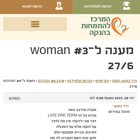
כניסה לתלמידות
כניסה לצוות
מענה ל־woman #3
27/6
ורד בוקעי הנקה
›
פורומים
›
פורום תלמידות
›
woman #3 27/6
›
מענה ל־woman #3
27/6
יוני 28, 2023 בשעה 11:58 am
#14837
ורד בוקעי
מקרה מורכב מאד
מנהל בפורום
קודם כל זה LATE PRE TERM
דבר שני לדעתי אין מה לדבר
על הנקה אלא על האכלת
התינוק ובניית אספקת חלב
וחוץ מזה האם הסברת לה את