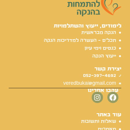
לימודים, ייעוץ והשתלמויות
הנקה מבראשית
תכל'ס - העשרה למדריכות הנקה
כנסים וימי עיון
ייעוץ הנקה
יצירת קשר
052-397-4692
veredbukai@gmail.com
עקבו אחרינו
עוד באתר
שאלות ותשובות
מאמרים