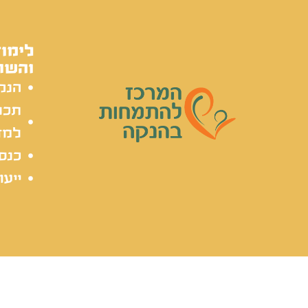
לימוד
והשת
הנק
תכל
למד
כנסי
ייעו