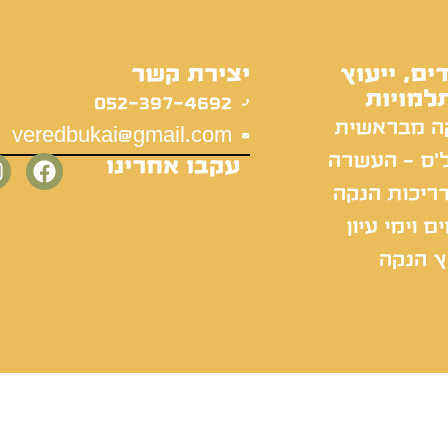
ים, ייעוץ
יצירת קשר
למויות
052-397-4692
ה מבראשית
veredbukai@gmail.com
'ס - העשרה
עקבו אחרינו
ריכות הנקה
ם וימי עיון
ץ הנקה