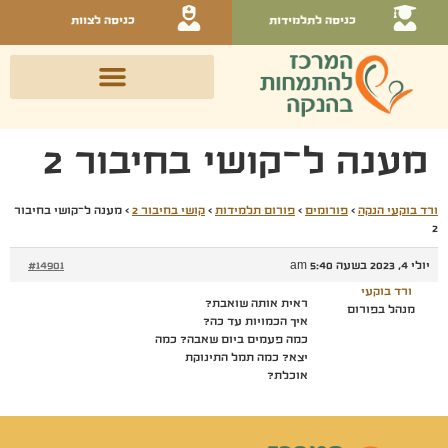
כניסה לתלמידות
כניסה לצוות
מענה ל־קושי בחיבור 2
ורד בוקעי הנקה
›
פורומים
›
פורום תלמידות
›
קושי בחיבור 2
›
מענה ל־קושי בחיבור
2
יולי 4, 2023 בשעה 5:40 am
#14901
ורד בוקעי
ראית אותה שואבת?
מנהל בפורום
איך הכמויות עד כה?
כמה פעמים ביום שאבה? כמה
יצא? כמה תמל התינוקת
אוכלת?