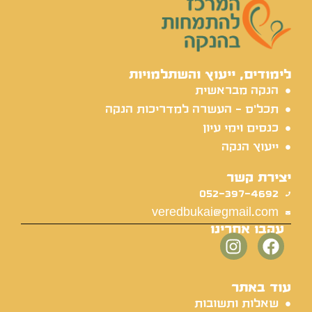
לימודים, ייעוץ והשתלמויות
הנקה מבראשית
תכל'ס - העשרה למדריכות הנקה
כנסים וימי עיון
ייעוץ הנקה
יצירת קשר
052-397-4692
veredbukai@gmail.com
עקבו אחרינו
עוד באתר
שאלות ותשובות