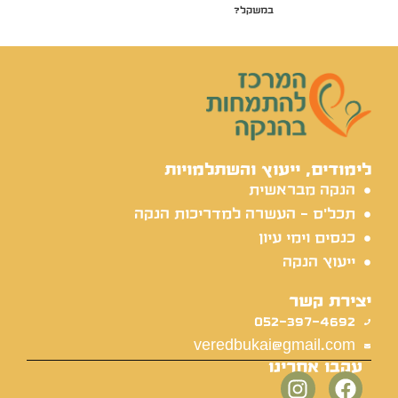
במשקל?
לימודים, ייעוץ והשתלמויות
הנקה מבראשית
תכל'ס - העשרה למדריכות הנקה
כנסים וימי עיון
ייעוץ הנקה
יצירת קשר
052-397-4692
veredbukai@gmail.com
עקבו אחרינו