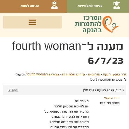
כניסה לתלמידות
כניסה לצוות
מענה ל־fourth woman
6/7/23
ורד בוקעי הנקה
›
פורומים
›
פורום תלמידות
›
fourth woman 6/7/23
›
מענה
ל־fourth woman 6/7/23
יולי 7, 2023 בשעה 12:32 pm
#15001
ורד בוקעי
לא מבינה
מנהל בפורום
יש לאימא מספיק חלב?
להעיר את התינוקת כשהיא על
השד? או להעיר להנקות?
מה הכוונה בארוחה מלאה?
הסברת על יציאות? עלייה