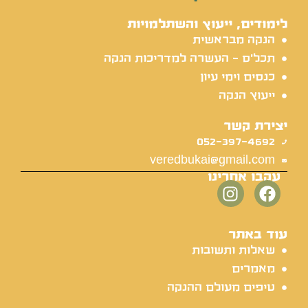
לימודים, ייעוץ והשתלמויות
הנקה מבראשית
תכל'ס - העשרה למדריכות הנקה
כנסים וימי עיון
ייעוץ הנקה
יצירת קשר
052-397-4692
veredbukai@gmail.com
עקבו אחרינו
עוד באתר
שאלות ותשובות
מאמרים
טיפים מעולם ההנקה