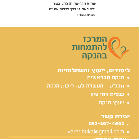
שהיא מרגישה זה לחץ בשד
ולא כאב. זו דרך לבדוק את זה
עשית מצוין
לימודים, ייעוץ והשתלמויות
הנקה מבראשית
תכל'ס - העשרה למדריכות הנקה
כנסים וימי עיון
ייעוץ הנקה
יצירת קשר
052-397-4692
veredbukai@gmail.com