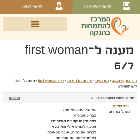
כניסה לתלמידות
כניסה לצוות
מענה ל־first woman
6/7
ורד בוקעי הנקה
›
פורומים
›
פורום תלמידות
›
first woman 6/7
›
מענה ל־first
woman 6/7
יולי 9, 2023 בשעה 4:36 am
#15010
ורד בוקעי
האימא היתה פצועה?
מנהל בפורום
כבר כואב לה?
כמה זמן הניקה את הגדולים?
אפשר להציע אולי שאיבה או
לבדוק אם גם השאיבה מכאיבה
באותה הרמה ואז אולי מה