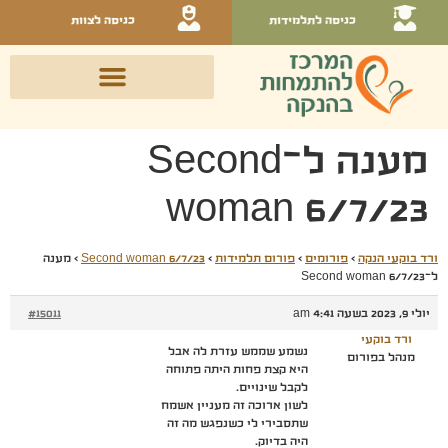
כניסה לתלמידות
כניסה לצוות
מענה ל־Second
woman 6/7/23
ורד בוקעי הנקה
›
פורומים
›
פורום תלמידות
›
Second woman 6/7/23
›
מענה
ל־Second woman 6/7/23
יולי 9, 2023 בשעה 4:41 am
#15011
ורד בוקעי
נשמע שממש עזרת לה אבל
מנהל בפורום
היא קצת פחות היתה פתוחה
לקבל שינויים.
לשון ארוכה זה מעניין אשמח
שתסבירי לי כשנפגש מה זה
היה בדיוק.