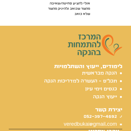
אולי להציע סחיטה/שאיבה
מהשד שכואב ולהיניק מהשד
שלא כואב
לימודים, ייעוץ והשתלמויות
הנקה מבראשית
תכל'ס - העשרה למדריכות הנקה
כנסים וימי עיון
ייעוץ הנקה
יצירת קשר
052-397-4692
veredbukai@gmail.com