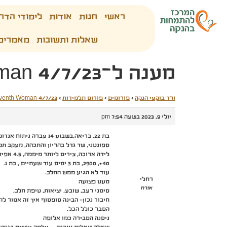
ראשי
חנות
אודות
לימודי הדר
שאלות ותשובות
מאמרים
מענה ל־Seventh Woman 4/7/23
ורד בוקעי הנקה
›
פורומים
›
פורום תלמידות
›
venth Woman 4/7/23
יולי 9, 2023 בשעה 7:54 pm
בת 22. בריאה,בשבוע 14 עברה ניתוח אנדומטריומה בלפרסקופיה
ספונטני, שד גדל בהריון והתכהה, מעקב תקי
לידה ארוכה, צירים ליותר מיממה, 4.5 אפידורל, לחיצות היה מהיר +תפרים.
40+, 2900, בת 3 ימים עוד שעתיים , בת 1.
עוד לא הגיע ממש החלב.
רחלי
מעט פצועה
אורח
סימני רעב, שובע, יציאות, טיפת חלב,
חיבור נכון- הבינה סופסוף איך זה אמור להי
הסבר כולל הכל.
ניסנה הסבירה כמו אלופה