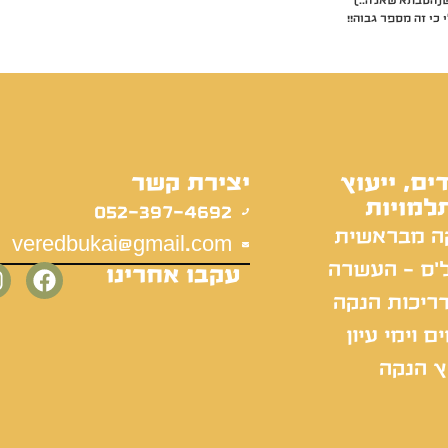
(הסבתא שאלה..)
ים, ייעוץ
יצירת קשר
למויות
052-397-4692
ה מבראשית
veredbukai@gmail.com
'ס - העשרה
עקבו אחרינו
ריכות הנקה
ם וימי עיון
ץ הנקה