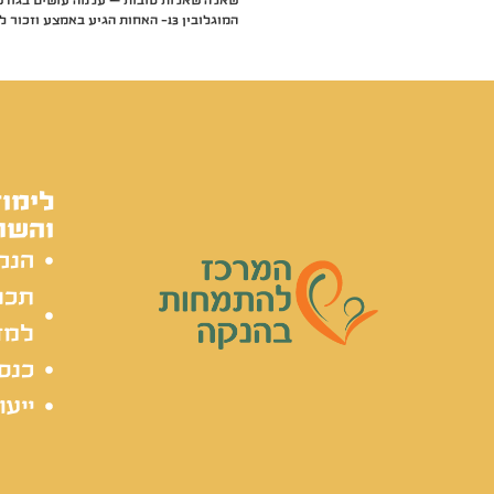
שאלה שאלות טובות – עלמה עושים בגודש
המוגלובין 13- האחות הגיע באמצע וזכור לי כי זה מספר גבוה!!
לימוד
והשת
הנק
תכל
למד
כנסי
ייעו