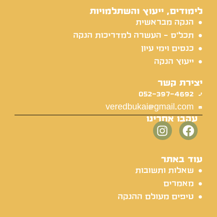
לימודים, ייעוץ והשתלמויות
הנקה מבראשית
תכל'ס - העשרה למדריכות הנקה
כנסים וימי עיון
ייעוץ הנקה
יצירת קשר
052-397-4692
veredbukai@gmail.com
עקבו אחרינו
עוד באתר
שאלות ותשובות
מאמרים
טיפים מעולם ההנקה