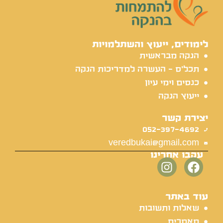
לימודים, ייעוץ והשתלמויות
הנקה מבראשית
תכל'ס - העשרה למדריכות הנקה
כנסים וימי עיון
ייעוץ הנקה
יצירת קשר
052-397-4692
veredbukai@gmail.com
עקבו אחרינו
עוד באתר
שאלות ותשובות
מאמרים