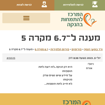
כניסה לתלמידות
כניסה לצוות
מענה ל־6.7 מקרה 5
ורד בוקעי הנקה
›
פורומים
›
פורום תלמידות
›
6.7 מקרה 5
›
מענה ל־6.7 מקרה 5
יולי 9, 2023 בשעה 8:38 pm
#15025
רחלי
היא רק הניקה..לא רוצה לתת
אורח
תוספות!
על מידע שיש נשים שרק
מניקות!
לא חייב לתת תוספות…