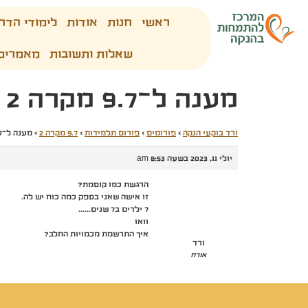
ראשי
חנות
אודות
לימודי הדר
שאלות ותשובות
מאמרים
מענה ל־9.7 מקרה 2
ורד בוקעי הנקה
›
פורומים
›
פורום תלמידות
›
9.7 מקרה 2
›
מענה ל־9.7 מקרה 2
יולי 11, 2023 בשעה 8:53 am
הרגשת כמו קוסמת?
זו אישה שאני בספק כמה כוח יש לה.
7 ילדים ב7 שנים……
וואו
איך התרשמת מכמויות החלב?
ורד
אורח