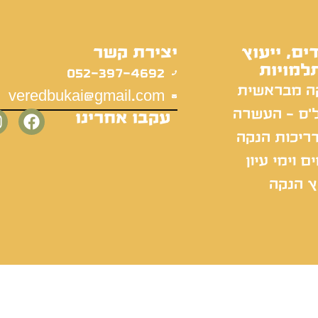
ים, ייעוץ
יצירת קשר
למויות
052-397-4692
ה מבראשית
veredbukai@gmail.com
'ס - העשרה
עקבו אחרינו
ריכות הנקה
ם וימי עיון
ץ הנקה