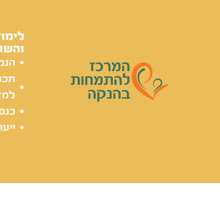
לימוד
והשת
הנק
תכל
למד
כנסי
ייעו