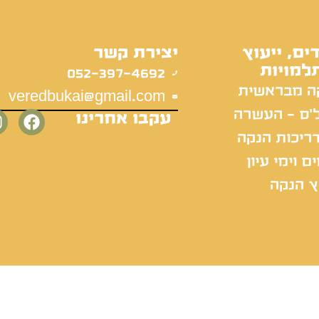
ים, ייעוץ
יצירת קשר
למויות
052-397-4692
ה מבראשית
veredbukai@gmail.com
'ס - העשרה
עקבו אחרינו
ריכות הנקה
ם וימי עיון
ץ הנקה