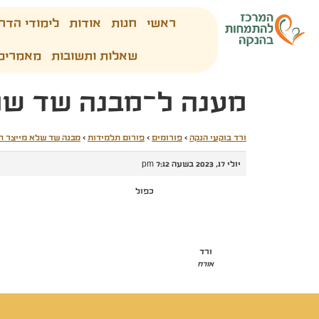
ראשי
חנות
אודות
לימודי הדר
שאלות ותשובות
מאמרים
מענה ל־מבנה שד של
ורד בוקעי הנקה
›
פורומים
›
פורום תלמידות
›
מבנה שד שלא מייצר ח
יולי 17, 2023 בשעה 7:12 pm
כפול
ורד
אורח