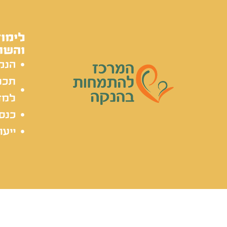
לימוד
והשת
הנק
תכל
למד
כנסי
ייעו