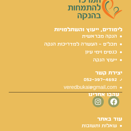
לימודים, ייעוץ והשתלמויות
הנקה מבראשית
תכל'ס - העשרה למדריכות הנקה
כנסים וימי עיון
ייעוץ הנקה
יצירת קשר
052-397-4692
veredbukai@gmail.com
עקבו אחרינו
עוד באתר
שאלות ותשובות