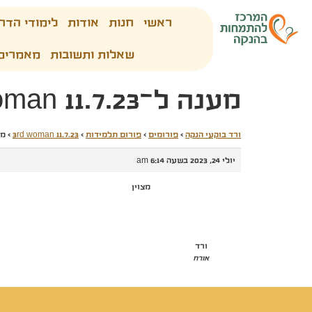
ראשי
חנות
אודות
לימודי הדר
שאלות ותשובות
מאמרים
מענה ל־3rd woman 11.7.23
ורד בוקעי הנקה
›
פורומים
›
פורום תלמידות
›
3rd woman 11.7.23
›
מענה 
יולי 24, 2023 בשעה 6:14 am
מצוין
ורד
אורח