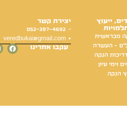
ים, ייעוץ
יצירת קשר
למויות
052-397-4692
ה מבראשית
veredbukai@gmail.com
'ס - העשרה
עקבו אחרינו
ריכות הנקה
ם וימי עיון
ץ הנקה