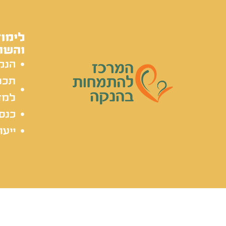
לימוד
והשת
הנק
תכל
למד
כנסי
ייעו