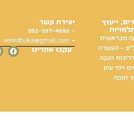
ים, ייעוץ
יצירת קשר
למויות
052-397-4692
ה מבראשית
veredbukai@gmail.com
'ס - העשרה
עקבו אחרינו
ריכות הנקה
ם וימי עיון
ץ הנקה