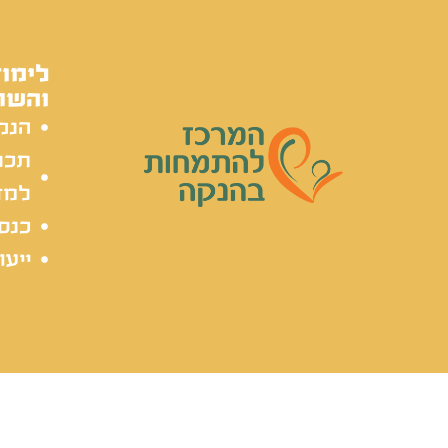
לימוד
והשת
הנק
תכל
למד
כנסי
ייעו