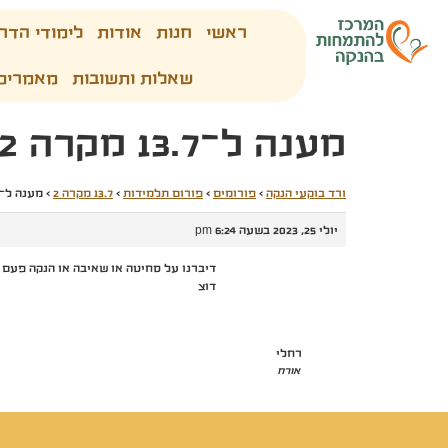
ראשי
חנות
אודות
לימודי הדר
שאלות ותשובות
מאמרים
מענה ל־13.7 מקרה 2
ורד בוקעי הנקה
›
פורומים
›
פורום תלמידות
›
13.7 מקרה 2
›
מענה ל־13.7 מקרה 2
יולי 25, 2023 בשעה 6:24 pm
דיברנו על סחיטה או שאיבה או הנקה פעם ב3 שעות לפחו
דוצ
רחלי
אורח