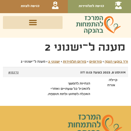
כניסה לתלמידות
כניסה לצוות
מענה ל־ישנוני 2
ורד בוקעי הנקה
›
פורומים
›
פורום תלמידות
›
ישנוני 2
›
מענה ל־ישנוני 2
אוגוסט 8, 2023 בשעה 11:13 am
#15272
קיילה
הנחיות להמשך
אורח
להאכיל כל שעתיים ואחרי
האכלה לסחוט ולתת תוספת.