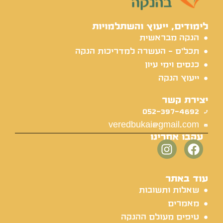
לימודים, ייעוץ והשתלמויות
הנקה מבראשית
תכל'ס - העשרה למדריכות הנקה
כנסים וימי עיון
ייעוץ הנקה
יצירת קשר
052-397-4692
veredbukai@gmail.com
עקבו אחרינו
עוד באתר
שאלות ותשובות
מאמרים
טיפים מעולם ההנקה