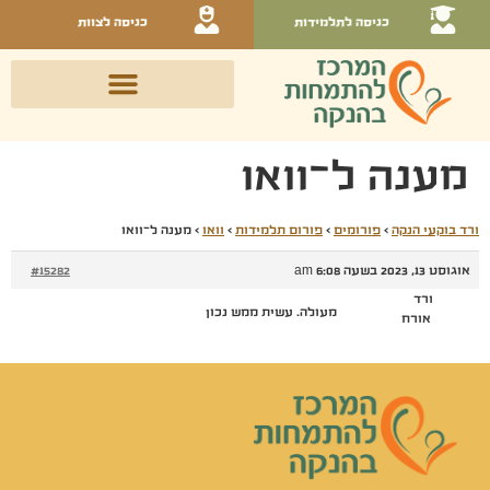
כניסה לתלמידות
כניסה לצוות
מענה ל־וואו
ורד בוקעי הנקה
›
פורומים
›
פורום תלמידות
›
וואו
›
מענה ל־וואו
אוגוסט 13, 2023 בשעה 6:08 am
#15282
ורד
מעולה. עשית ממש נכון
אורח