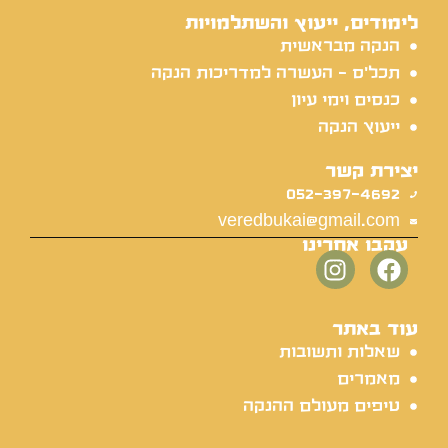
לימודים, ייעוץ והשתלמויות
הנקה מבראשית
תכל'ס - העשרה למדריכות הנקה
כנסים וימי עיון
ייעוץ הנקה
יצירת קשר
052-397-4692
veredbukai@gmail.com
עקבו אחרינו
עוד באתר
שאלות ותשובות
מאמרים
טיפים מעולם ההנקה