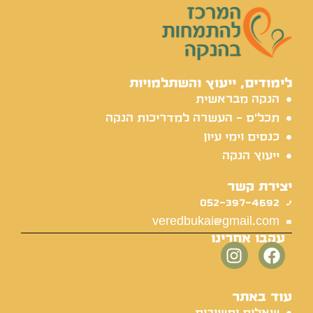
לימודים, ייעוץ והשתלמויות
הנקה מבראשית
תכל'ס - העשרה למדריכות הנקה
כנסים וימי עיון
ייעוץ הנקה
יצירת קשר
052-397-4692
veredbukai@gmail.com
עקבו אחרינו
עוד באתר
שאלות ותשובות