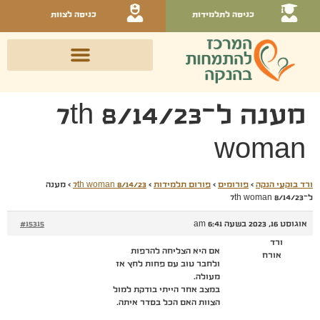
כניסה לתלמידות
כניסה לצוות
מענה ל־8/14/23 7th
woman
ורד בוקעי הנקה
›
פורומים
›
פורום תלמידות
›
8/14/23 7th woman
›
מענה
ל־8/14/23 7th woman
אוגוסט 16, 2023 בשעה 6:41 am
#15315
ורד
אם היא הצליחה להרפות
אורח
ולחבר טוב עם פחות לחץ אז
מעולה.
במצב אחר הייתי בודקת למול
הצוות האם הכל בסדר איתה.