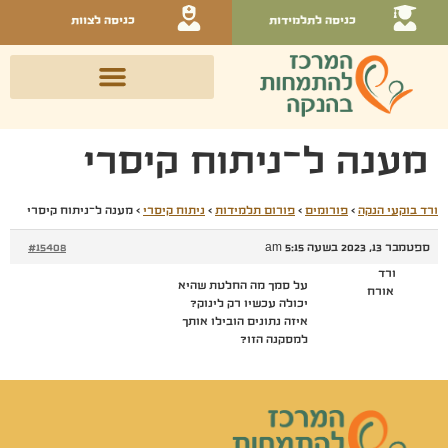
כניסה לתלמידות
כניסה לצוות
מענה ל־ניתוח קיסרי
ורד בוקעי הנקה
›
פורומים
›
פורום תלמידות
›
ניתוח קיסרי
›
מענה ל־ניתוח קיסרי
ספטמבר 13, 2023 בשעה 5:15 am
#15408
ורד
על סמך מה החלטת שהיא
אורח
יכולה עכשיו רק לינוק?
איזה נתונים הובילו אותך
למסקנה הזו?