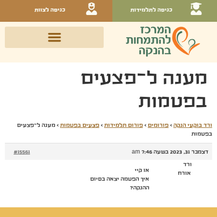
כניסה לתלמידות
כניסה לצוות
מענה ל־פצעים
בפטמות
ורד בוקעי הנקה
›
פורומים
›
פורום תלמידות
›
פצעים בפטמות
›
מענה ל־פצעים
בפטמות
דצמבר 31, 2023 בשעה 7:46 am
#15561
ורד
או קיי
אורח
איך הפטמה יצאה בסיום
ההנקה?