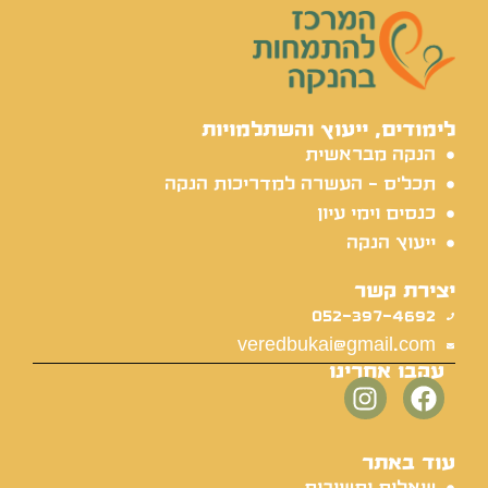
לימודים, ייעוץ והשתלמויות
הנקה מבראשית
תכל'ס - העשרה למדריכות הנקה
כנסים וימי עיון
ייעוץ הנקה
יצירת קשר
052-397-4692
veredbukai@gmail.com
עקבו אחרינו
עוד באתר
שאלות ותשובות