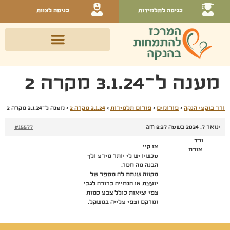
כניסה לתלמידות
כניסה לצוות
מענה ל־3.1.24 מקרה 2
ורד בוקעי הנקה
›
פורומים
›
פורום תלמידות
›
3.1.24 מקרה 2
›
מענה ל־3.1.24 מקרה 2
ינואר 7, 2024 בשעה 8:37 am
#15577
ורד
או קיי
אורח
עכשיו יש לי יותר מידע ולך
הבנה מה חסר.
מקווה שנתת לה מספר של
יועצת או הנחייה ברורה לגבי
צפי יציאות כולל צבע כמות
ומרקם וצפי עלייה במשקל.