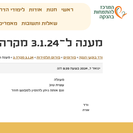
ראשי
חנות
אודות
לימודי הדר
שאלות ותשובות
מאמרים
מענה ל־3.1.24 מקרה 3
ורד בוקעי הנקה
›
פורומים
›
פורום תלמידות
›
3.1.24 מקרה 3
›
מענה ל־3.1.24 מק
ינואר 7, 2024 בשעה 8:39 am
מעולה
עשית טוב
וגם אותה ניתן להזמין למפגש חוזר
ורד
אורח