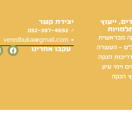
ים, ייעוץ
יצירת קשר
למויות
052-397-4692
ה מבראשית
veredbukai@gmail.com
'ס - העשרה
עקבו אחרינו
ריכות הנקה
ם וימי עיון
ץ הנקה