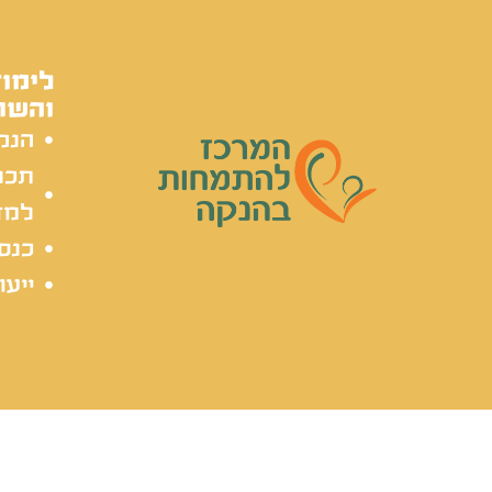
לימוד
והשת
הנק
תכל
למד
כנסי
ייעו