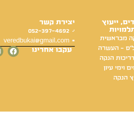
ים, ייעוץ
יצירת קשר
למויות
052-397-4692
ה מבראשית
veredbukai@gmail.com
'ס - העשרה
עקבו אחרינו
ריכות הנקה
ם וימי עיון
ץ הנקה