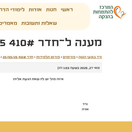
ראשי
חנות
אודות
לימודי הדר
שאלות ותשובות
מאמרים
מענה ל־חדר 410# 20/05/25
ורד בוקעי הנקה
›
פורומים
›
פורום תלמידות
›
חדר 410# 20/05/25
›
מאי 27, 2025 בשעה 1:03 pm
איזה מזל יש לה שאת הגעת אליה!
ורד
אורח