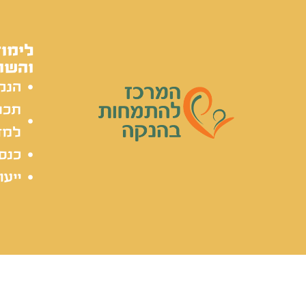
לימוד
והשת
הנק
תכל
למד
כנסי
ייעו