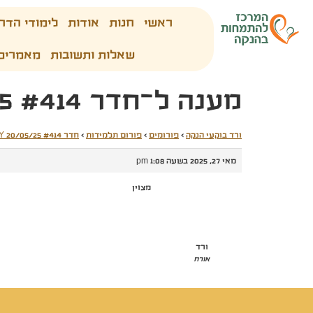
ראשי
חנות
אודות
לימודי הדר
שאלות ותשובות
מאמרים
מענה ל־חדר #414 20/05/25 BOY
ורד בוקעי הנקה
›
פורומים
›
פורום תלמידות
›
חדר #414 20/05/25 BOY
מאי 27, 2025 בשעה 1:08 pm
מצוין
ורד
אורח