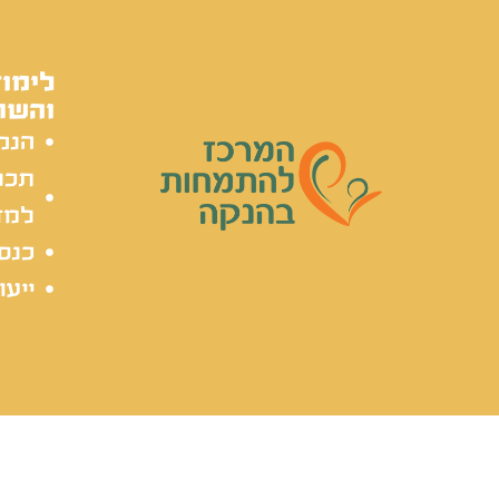
לימוד
והשת
הנק
תכל
למד
כנסי
ייעו