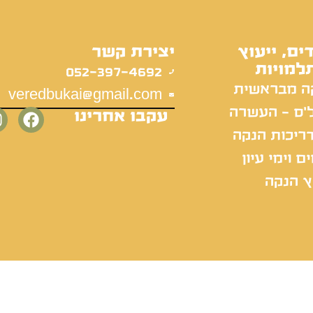
ים, ייעוץ
יצירת קשר
למויות
052-397-4692
ה מבראשית
veredbukai@gmail.com
'ס - העשרה
עקבו אחרינו
ריכות הנקה
ם וימי עיון
ץ הנקה