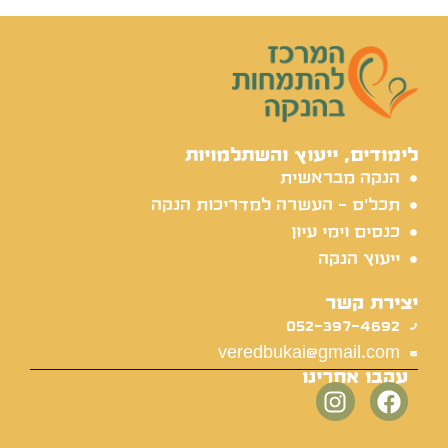
לימודים, ייעוץ והשתלמויות
הנקה מבראשית
תכל'ס - העשרה למדריכות הנקה
כנסים וימי עיון
ייעוץ הנקה
יצירת קשר
052-397-4692
veredbukai@gmail.com
עקבו אחרינו