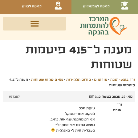
כניסה לתלמידות
כניסה לצוות
מענה ל־415 פיטמות
שטוחות
ורד בוקעי הנקה
›
פורומים
›
פורום תלמידות
›
415 פיטמות שטוחות
›
מענה ל־415
פיטמות שטוחות
מאי 27, 2025 בשעה 1:10 pm
#17297
ורד
טיפת חלב
אורח
לעקוב אחרי משקל
אני רק מתקנת שגיאות כתיב.
נעשה הסכם אני אתקן לך
בעברית ואת לי באנגלית