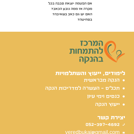
אם הפטמה יוצאת סבבה בכל
מקרה אז ממה נובע הכאב?
האם יש גם כאב בשאיבה?
בסחיטה?
לימודים, ייעוץ והשתלמויות
הנקה מבראשית
תכל'ס - העשרה למדריכות הנקה
כנסים וימי עיון
ייעוץ הנקה
יצירת קשר
052-397-4692
veredbukai@gmail.com