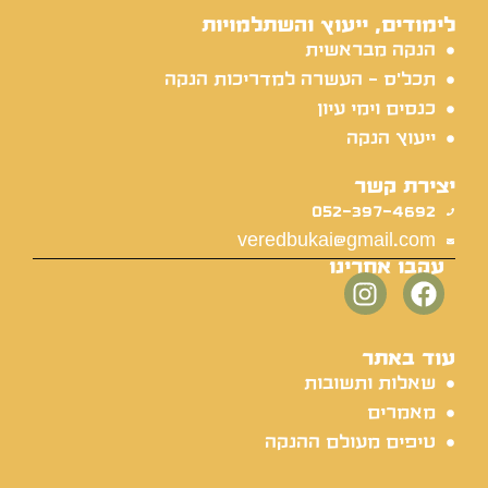
לימודים, ייעוץ והשתלמויות
הנקה מבראשית
תכל'ס - העשרה למדריכות הנקה
כנסים וימי עיון
ייעוץ הנקה
יצירת קשר
052-397-4692
veredbukai@gmail.com
עקבו אחרינו
עוד באתר
שאלות ותשובות
מאמרים
טיפים מעולם ההנקה