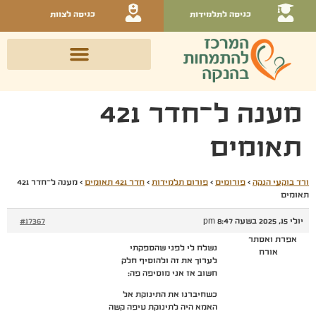
כניסה לתלמידות
כניסה לצוות
מענה ל־חדר 421
תאומים
ורד בוקעי הנקה
›
פורומים
›
פורום תלמידות
›
חדר 421 תאומים
›
מענה ל־חדר 421
תאומים
יולי 15, 2025 בשעה 8:47 pm
#17367
אפרת ואסתר
נשלח לי לפני שהספקתי
אורח
לערוך את זה ולהוסיף חלק
חשוב אז אני מוסיפה פה:
כשחיברנו את התינוקת אל
האמא היה לתינוקת טיפה קשה