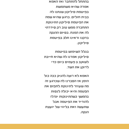
בהתחל להתחבר ואז האמא
אמרה שהיא משתמשת
בפיטמת סיליקון שנתנו לה
בבית חולים. ברגע שהיא שמה
את הפיטמת סיליקון התינוקת
התחברה ממש טוב רק סידרתי
לה את המנח. בסיום ההנקה
בדקנו וראינו חלב בפיטמת
סיליקון.
בגלל השימוש בפיטמת
סיליקון אמרנו לה שהיא חייבת
לשאןב 3 פעמים ביום כדי
לרוקן את השד.
האמא לא רוצה להניק ככה כול
הזמן אז הסברנו לה שכרגע זה
מה שעוזר לתינוקת לתפוס את
הפטמה והיא יכולה לנסות
בהמשך כשהתינוקות יגדלו
להוריד את הפיטמה אבל
שתעשה זאת בליווי של יועצת
הנקה.