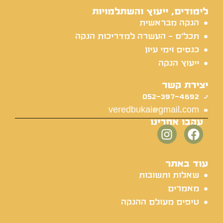
לימודים, ייעוץ והשתלמויות
הנקה מבראשית
תכל'ס - העשרה למדריכות הנקה
כנסים וימי עיון
ייעוץ הנקה
יצירת קשר
052-397-4692
veredbukai@gmail.com
עקבו אחרינו
עוד באתר
שאלות ותשובות
מאמרים
טיפים מעולם ההנקה