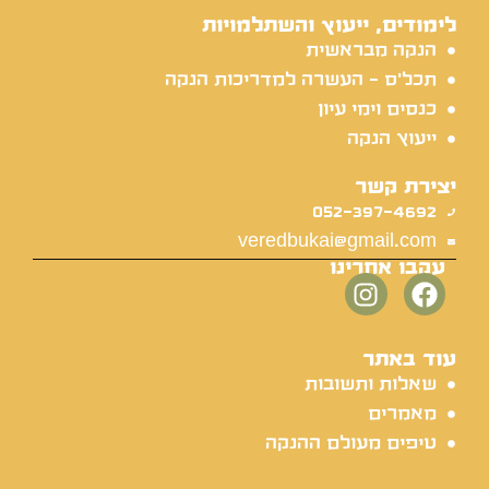
לימודים, ייעוץ והשתלמויות
הנקה מבראשית
תכל'ס - העשרה למדריכות הנקה
כנסים וימי עיון
ייעוץ הנקה
יצירת קשר
052-397-4692
veredbukai@gmail.com
עקבו אחרינו
עוד באתר
שאלות ותשובות
מאמרים
טיפים מעולם ההנקה