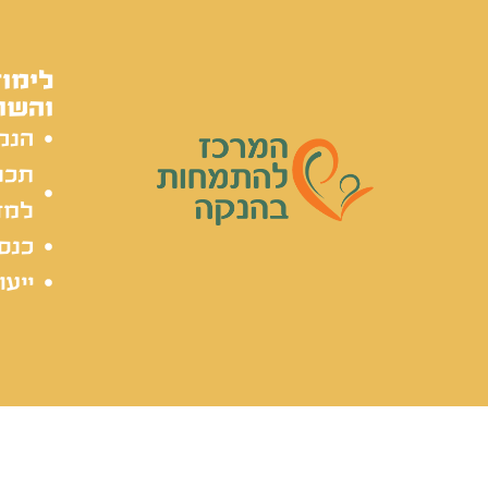
לימוד
והשת
הנק
תכל
למד
כנסי
ייעו