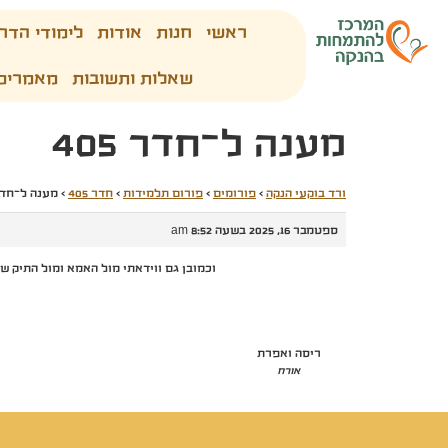
ראשי
חנות
אודות
לימודי הדר
שאלות ותשובות
מאמרים
מענה ל־חדר 405
ורד בוקעי הנקה
›
פורומים
›
פורום תלמידות
›
חדר 405
›
מענה ל־חדר 5
ספטמבר 16, 2025 בשעה 8:52 am
וכמובן גם ווידאתי מול האמא ומול התיק ש
ריסה ואפרת
אורח