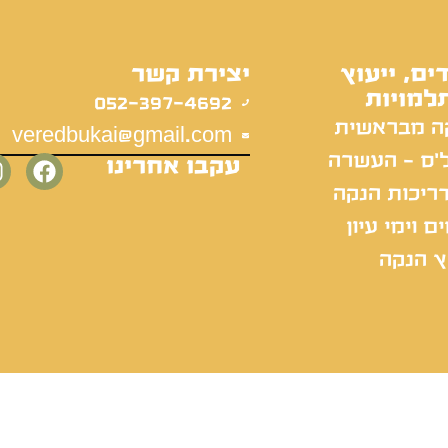
ים, ייעוץ
יצירת קשר
למויות
052-397-4692
ה מבראשית
veredbukai@gmail.com
'ס - העשרה
עקבו אחרינו
ריכות הנקה
ם וימי עיון
ץ הנקה