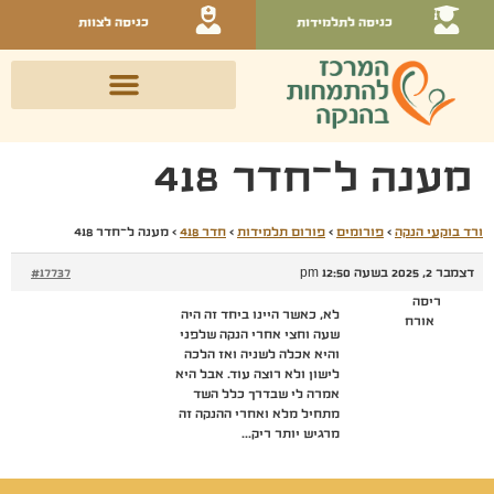
כניסה לתלמידות
כניסה לצוות
מענה ל־חדר 418
ורד בוקעי הנקה
›
פורומים
›
פורום תלמידות
›
חדר 418
›
מענה ל־חדר 418
דצמבר 2, 2025 בשעה 12:50 pm
#17737
ריסה
לא, כאשר היינו ביחד זה היה
אורח
שעה וחצי אחרי הנקה שלפני
והיא אכלה לשניה ואז הלכה
לישון ולא רוצה עוד. אבל היא
אמרה לי שבדרך כלל השד
מתחיל מלא ואחרי ההנקה זה
מרגיש יותר ריק…