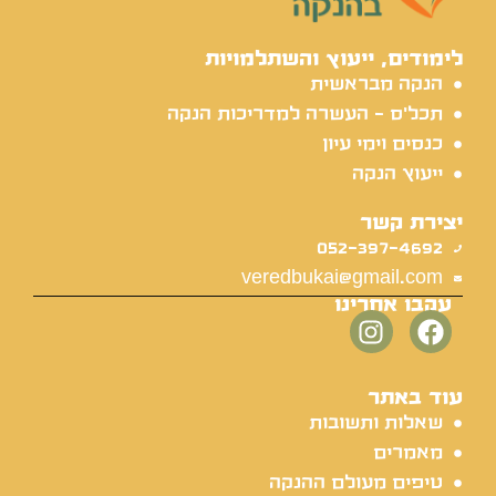
לימודים, ייעוץ והשתלמויות
הנקה מבראשית
תכל'ס - העשרה למדריכות הנקה
כנסים וימי עיון
ייעוץ הנקה
יצירת קשר
052-397-4692
veredbukai@gmail.com
עקבו אחרינו
עוד באתר
שאלות ותשובות
מאמרים
טיפים מעולם ההנקה