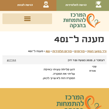
כניסה לתלמידות
כניסה לצוות
מענה ל־401
ורד בוקעי הנקה
›
פורומים
›
פורום תלמידות
›
401
›
מענה ל־401
דצמבר 2, 2025 בשעה 7:51 pm
#17744
שני
רגע סליחה טעיתי באיפה
אורח
עליתי את המקרה.
המקרה הזה לא שייך לכאן.