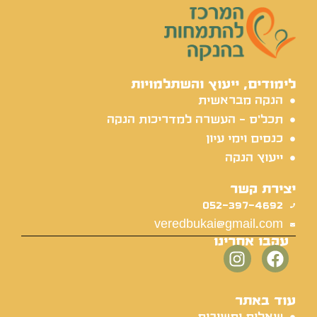
לימודים, ייעוץ והשתלמויות
הנקה מבראשית
תכל'ס - העשרה למדריכות הנקה
כנסים וימי עיון
ייעוץ הנקה
יצירת קשר
052-397-4692
veredbukai@gmail.com
עקבו אחרינו
עוד באתר
שאלות ותשובות