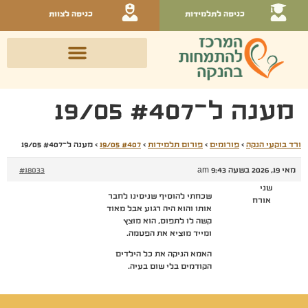
כניסה לתלמידות
כניסה לצוות
מענה ל־#407 19/05
ורד בוקעי הנקה
›
פורומים
›
פורום תלמידות
›
#407 19/05
›
מענה ל־#407 19/05
מאי 19, 2026 בשעה 9:43 am
#18033
שני
שכחתי להוסיף שניסינו לחבר
אורח
אותו והוא היה רגוע אבל מאוד
קשה לו לתפוס, הוא מוצץ
ומייד מוציא את הפטמה.
האמא הניקה את כל הילדים
הקודמים בלי שום בעיה.